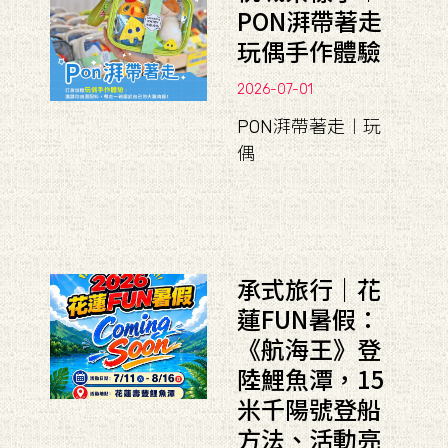
PON湃帶著走
玩偶手作體驗
2026-07-01
PON湃帶著走︱玩
偶
承式旅行｜花
蓮FUN暑假：
《航海王》登
陸鯉魚潭，15
米千陽號登船
方法、活動亮