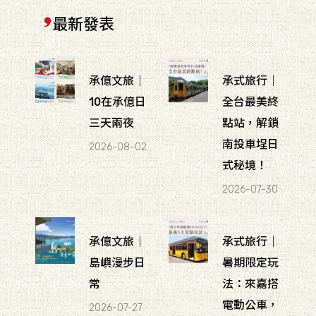
最新發表
承億文旅｜
承式旅行｜
10在承億日
全台最美終
三天兩夜
點站，解鎖
南投車埕日
2026-08-02
式秘境！
2026-07-30
承億文旅｜
承式旅行｜
島嶼漫步日
暑期限定玩
常
法：來嘉搭
電動公車，
2026-07-27