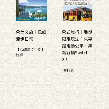
承億文旅｜島嶼
承式旅行｜暑期
漫步日常
限定玩法：來嘉
搭電動公車，集
【島嶼漫步日常】
點就抽Switch
好評
2！
暑假到