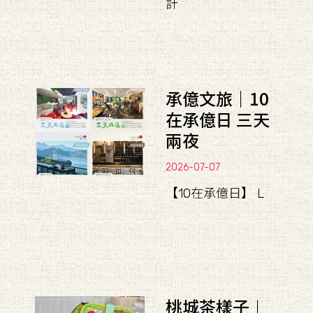
計
承億文旅｜10
在承億日 三天
兩夜
2026-07-07
【10在承億日】 L
桃城茶樣子︱