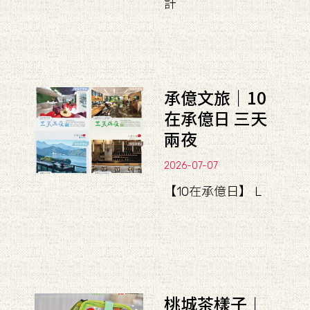
計
承億文旅｜10
在承億日 三天
兩夜
2026-07-07
【10在承億日】 L
桃城茶樣子︱