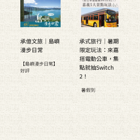
承億文旅｜島嶼
承式旅行｜暑期
漫步日常
限定玩法：來嘉
搭電動公車，集
【島嶼漫步日常】
點就抽Switch
好評
2！
暑假到