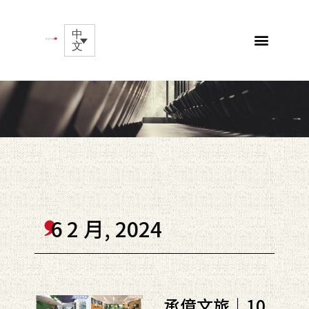
中
文
6 2 月, 2024
承億文旅｜10