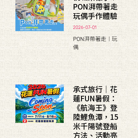
PON湃帶著走
玩偶手作體驗
2026-07-01
PON湃帶著走︱玩
偶
承式旅行｜花
蓮FUN暑假：
《航海王》登
陸鯉魚潭，15
米千陽號登船
方法、活動亮