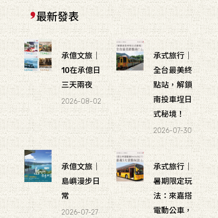
最新發表
承億文旅｜
承式旅行｜
10在承億日
全台最美終
三天兩夜
點站，解鎖
南投車埕日
2026-08-02
式秘境！
2026-07-30
承億文旅｜
承式旅行｜
島嶼漫步日
暑期限定玩
常
法：來嘉搭
電動公車，
2026-07-27