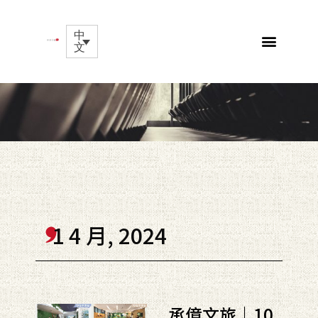
中
文
1 4 月, 2024
承億文旅｜10