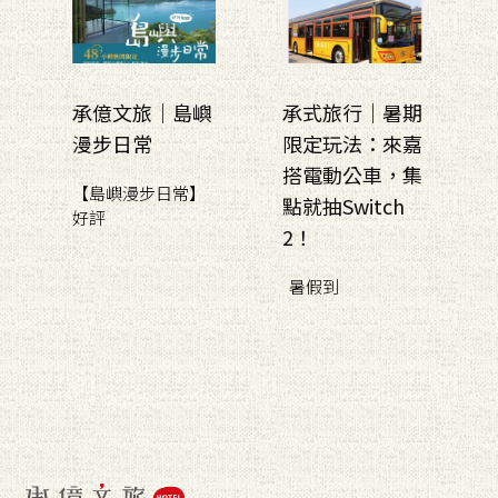
承億文旅｜島嶼
承式旅行｜暑期
漫步日常
限定玩法：來嘉
搭電動公車，集
【島嶼漫步日常】
點就抽Switch
好評
2！
暑假到