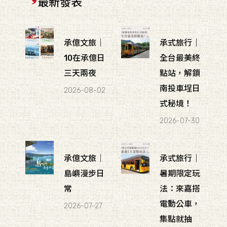
最新發表
承億文旅｜
承式旅行｜
10在承億日
全台最美終
三天兩夜
點站，解鎖
南投車埕日
2026-08-02
式秘境！
2026-07-30
承億文旅｜
承式旅行｜
島嶼漫步日
暑期限定玩
常
法：來嘉搭
電動公車，
2026-07-27
集點就抽