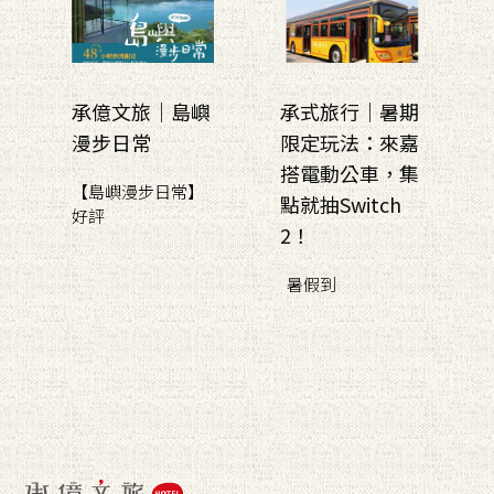
承億文旅｜島嶼
承式旅行｜暑期
漫步日常
限定玩法：來嘉
搭電動公車，集
【島嶼漫步日常】
點就抽Switch
好評
2！
暑假到