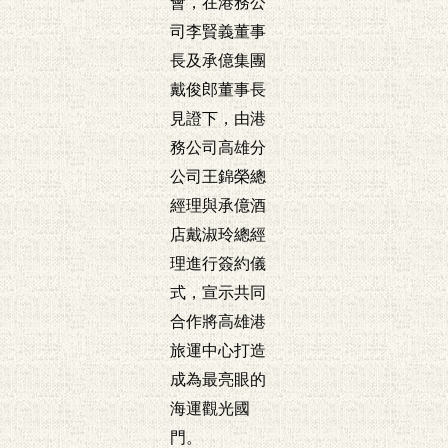
會，在港務公
司李賢義董事
長及承億集團
戴俊郎董事長
見證下，由港
務公司高雄分
公司王錦榮總
經理與承億酒
店戴淑玲總經
理進行簽約儀
式，宣示共同
合作將高雄港
旅運中心打造
成為最亮眼的
海運觀光國
門。