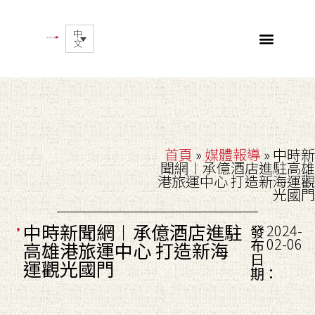
中
文
首頁
»
媒體報導
»
中時新
聞網︱承億酒店進駐高雄
港旅運中心 打造新海運觀
光國門
中時新聞網︱承億酒店進駐
2024-
發
02-06
布
高雄港旅運中心 打造新海
日
運觀光國門
期：