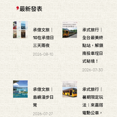
最新發表
承億文旅｜
承式旅行｜
10在承億日
全台最美終
三天兩夜
點站，解鎖
南投車埕日
2026-08-10
式秘境！
2026-07-30
承億文旅｜
承式旅行｜
島嶼漫步日
暑期限定玩
常
法：來嘉搭
電動公車，
2026-07-27