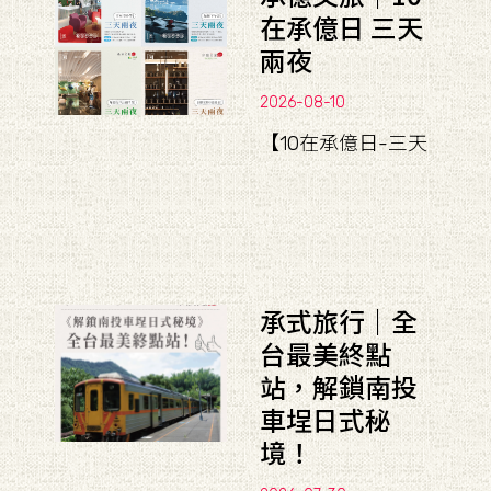
在承億日 三天
兩夜
2026-08-10
【10在承億日-三天
承式旅行｜全
台最美終點
站，解鎖南投
車埕日式秘
境！