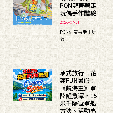
PON湃帶著走
玩偶手作體驗
2026-07-01
PON湃帶著走︱玩
偶
承式旅行｜花
蓮FUN暑假：
《航海王》登
陸鯉魚潭，15
米千陽號登船
方法、活動亮