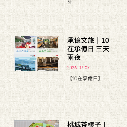
計
承億文旅｜10
在承億日 三天
兩夜
2026-07-07
【10在承億日】 L
桃城茶樣子︱