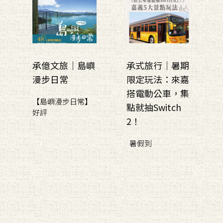
承億文旅｜島嶼
承式旅行｜暑期
漫步日常
限定玩法：來嘉
搭電動公車，集
【島嶼漫步日常】
點就抽Switch
好評
2！
暑假到