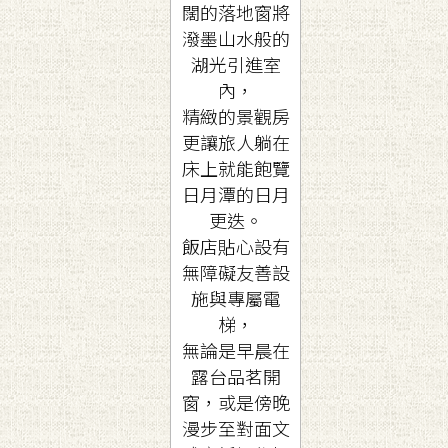
闊的落地窗將
潑墨山水般的
湖光引進室
內，
精緻的景觀房
更讓旅人躺在
床上就能飽覽
日月潭的日月
更迭。
飯店貼心設有
無障礙友善設
施與專屬電
梯，
無論是早晨在
露台品茗開
窗，或是傍晚
漫步至對面文