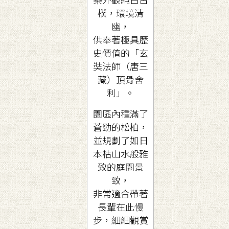
樸，環境清
幽，
供奉著極具歷
史價值的「玄
奘法師（唐三
藏）頂骨舍
利」。
園區內種滿了
蒼勁的松柏，
並規劃了如日
本枯山水般雅
致的庭園景
致，
非常適合帶著
長輩在此慢
步，細細觀賞