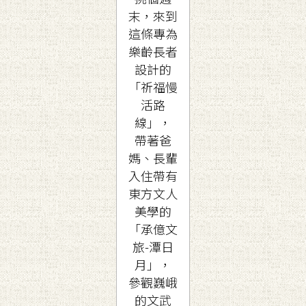
末，來到
這條專為
樂齡長者
設計的
「祈福慢
活路
線」，
帶著爸
媽、長輩
入住帶有
東方文人
美學的
「承億文
旅-潭日
月」，
參觀巍峨
的文武