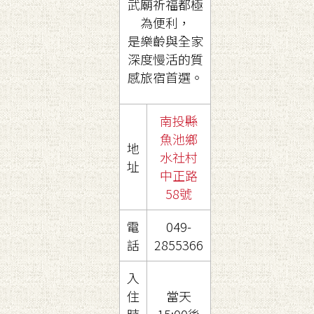
武廟祈福都極
為便利，
是樂齡與全家
深度慢活的質
感旅宿首選。
南投縣
魚池鄉
地
水社村
址
中正路
58號
電
049-
話
2855366
入
住
當天