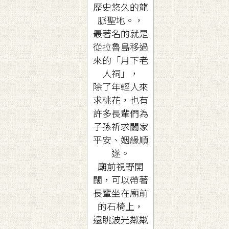
歷史悠久的龍
脈聖地。，
最著名的就是
從拉魯島移過
來的「月下老
人祠」，
除了年輕人來
求桃花，也有
許多長輩們為
子孫祈求闔家
平安、姻緣順
遂。
廟前視野開
闊，可以帶著
長輩坐在廟前
的石椅上，
遠眺波光粼粼