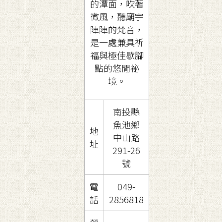
的潭面，吹著
微風，聽廟宇
陣陣的梵音，
是一處兼具祈
福與極佳歇腳
點的悠閒祕
境。
南投縣
魚池鄉
地
中山路
址
291-26
號
電
049-
話
2856818