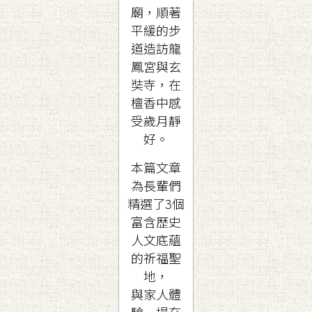
廟，順著
平緩的步
道造訪龍
鳳宮與玄
奘寺，在
檀香中感
受歲月靜
好。
本篇文章
為長輩們
精選了3個
富含歷史
人文底蘊
的祈福聖
地，
與家人體
驗一場充