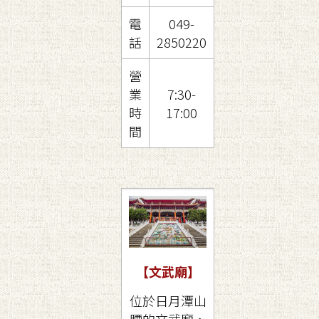
電
049-
話
2850220
營
業
7:30-
時
17:00
間
【文武廟
】
位於日月潭山
腰的文武廟，