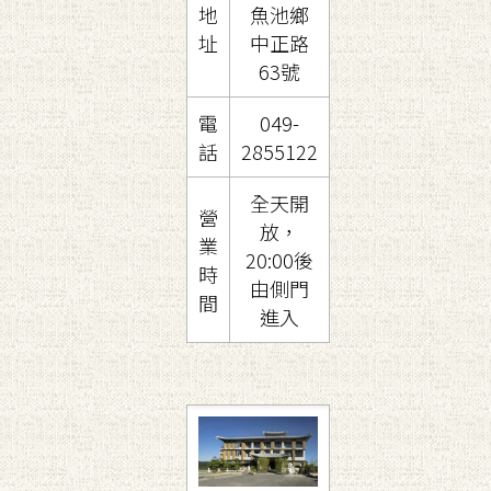
地
魚池鄉
址
中正路
63號
電
049-
話
2855122
全天開
營
放，
業
20:00後
時
由側門
間
進入