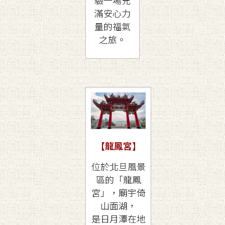
滿安心力
量的福氣
之旅。
【龍鳳宮
】
位於北旦風景
區的「龍鳳
宮」，廟宇倚
山面湖，
是日月潭在地