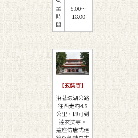
營
業
6:00～
時
18:00
間
【玄奘寺
】
沿著環湖公路
往西走約4.8
公里，即可到
達玄奘寺。
這座仿唐式建
築外觀純白古