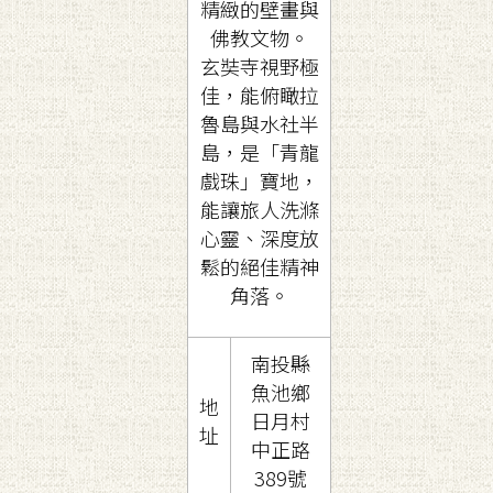
精緻的壁畫與
佛教文物。
玄奘寺視野極
佳，能俯瞰拉
魯島與水社半
島，是「青龍
戲珠」寶地，
能讓旅人洗滌
心靈、深度放
鬆的絕佳精神
角落。
南投縣
魚池鄉
地
日月村
址
中正路
389號