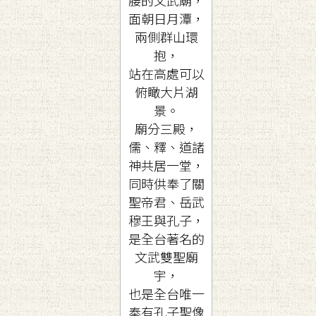
面朝日月潭，
兩側群山環
抱，
站在高處可以
俯瞰大片湖
景。
廟分三殿，
儒、釋、道諸
神共居一堂，
同時供奉了關
聖帝君、岳武
穆王與孔子，
是全台著名的
文武雙聖廟
宇，
也是全台唯一
奉有孔子聖像