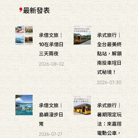
最新發表
承億文旅｜
承式旅行｜
10在承億日
全台最美終
三天兩夜
點站，解鎖
南投車埕日
2026-08-02
式秘境！
2026-07-30
承億文旅｜
承式旅行｜
島嶼漫步日
暑期限定玩
常
法：來嘉搭
電動公車，
2026-07-27