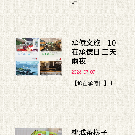
計
承億文旅｜10
在承億日 三天
兩夜
2026-07-07
【10在承億日】 L
桃城茶樣子︱