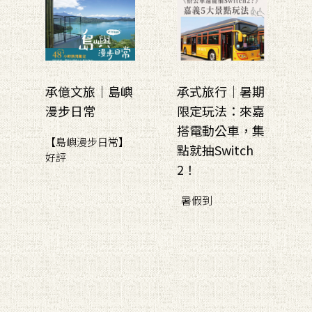
承億文旅｜島嶼
承式旅行｜暑期
漫步日常
限定玩法：來嘉
搭電動公車，集
【島嶼漫步日常】
點就抽Switch
好評
2！
暑假到