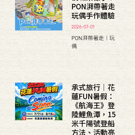
PON湃帶著走
玩偶手作體驗
2026-07-01
PON湃帶著走︱玩
偶
承式旅行｜花
蓮FUN暑假：
《航海王》登
陸鯉魚潭，15
米千陽號登船
方法、活動亮