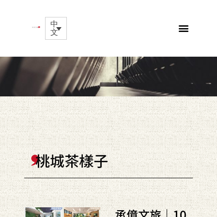
中
文
桃城茶樣子
承億文旅｜10