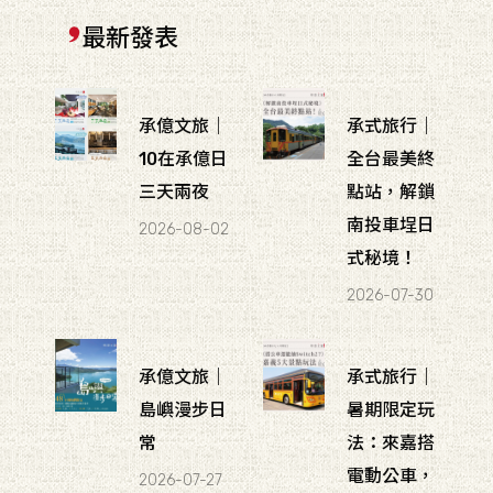
最新發表
承億文旅｜
承式旅行｜
10在承億日
全台最美終
三天兩夜
點站，解鎖
南投車埕日
2026-08-02
式秘境！
2026-07-30
承億文旅｜
承式旅行｜
島嶼漫步日
暑期限定玩
常
法：來嘉搭
電動公車，
2026-07-27