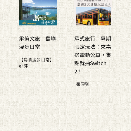
承億文旅｜島嶼
承式旅行｜暑期
漫步日常
限定玩法：來嘉
搭電動公車，集
【島嶼漫步日常】
點就抽Switch
好評
2！
暑假到