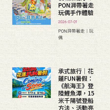
PON湃帶著走
玩偶手作體驗
2026-07-01
PON湃帶著走︱玩
偶
承式旅行｜花
蓮FUN暑假：
《航海王》登
陸鯉魚潭，15
米千陽號登船
方法、活動亮