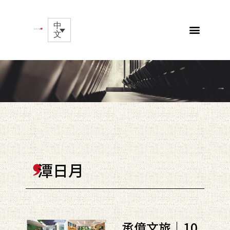
中
文
潭日月
承億文旅｜10