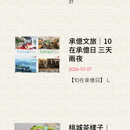
計
承億文旅｜10
在承億日 三天
兩夜
2026-07-07
【10在承億日】 L
桃城茶樣子︱