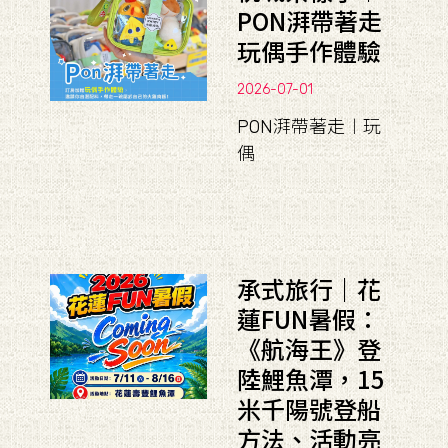
PON湃帶著走
玩偶手作體驗
2026-07-01
PON湃帶著走︱玩
偶
承式旅行｜花
蓮FUN暑假：
《航海王》登
陸鯉魚潭，15
米千陽號登船
方法、活動亮