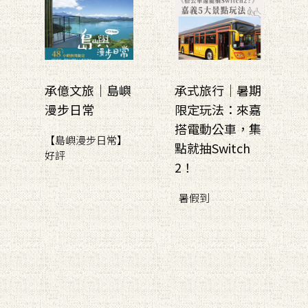
承億文旅｜島嶼
承式旅行｜暑期
漫步日常
限定玩法：來嘉
搭電動公車，集
【島嶼漫步日常】
點就抽Switch
好評
2！
暑假到