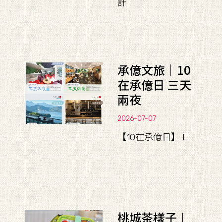
計
承億文旅｜10
在承億日 三天
兩夜
2026-07-07
【10在承億日】 L
桃城茶樣子︱