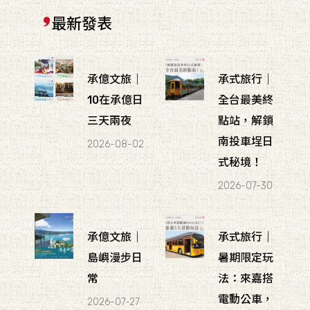
最新發表
承億文旅｜
承式旅行｜
10在承億日
全台最美終
三天兩夜
點站，解鎖
南投車埕日
2026-08-02
式秘境！
2026-07-30
承億文旅｜
承式旅行｜
島嶼漫步日
暑期限定玩
常
法：來嘉搭
電動公車，
2026-07-27